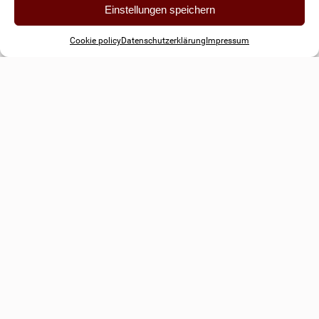
Einstellungen speichern
Cookie policy
Datenschutzerklärung
Impressum
Jörg Wendland
Geschäftsführer der Finanzkompensierung
Finanzierung