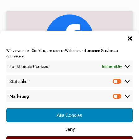
Wir verwenden Cookies, um unsere Website und unseren Service zu
optimieren.
Funktionale Cookies
Immer aktiv
Finanzkompensierung auf Facebook
Statistiken
Statis
Updates zum Thema Bausparen,
Marketing
Marke
Versicherungen und Finanzierungen.
Alle Cookies
JETZT ENTDECKEN
Deny