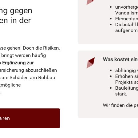
unvorherge
ung gegen
Vandalis
n in der
Elementar
Diebstahl
aufgenom
e gehen! Doch die Risiken,
 bringt werden häufig
Was kostet ein
ls
Ergänzung zur
ersicherung abzuschließen
abhängig 
Erhöhen s
hbare Schäden am Rohbau
Projekts s
stmögliche
Bauleitun
.
stark.
Wir finden die p
aren