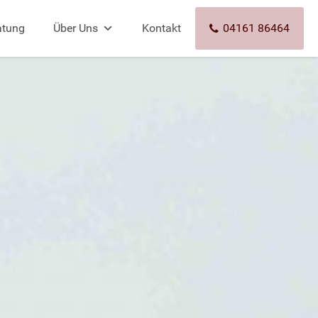
atung
Über Uns
Kontakt
04161 86464