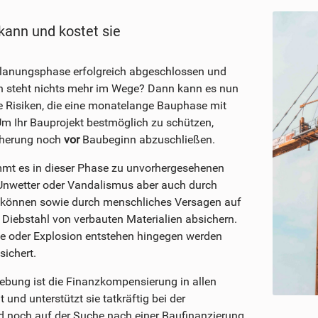
kann und kostet sie
Planungsphase erfolgreich abgeschlossen und
 steht nichts mehr im Wege? Dann kann es nun
 Risiken, die eine monatelange Bauphase mit
 Um Ihr Bauprojekt bestmöglich zu schützen,
icherung noch
vor
Baubeginn abzuschließen.
ommt es in dieser Phase zu unvorhergesehenen
Unwetter oder Vandalismus aber auch durch
n können sowie durch menschliches Versagen auf
 Diebstahl von verbauten Materialien absichern.
ge oder Explosion entstehen hingegen werden
ichert.
bung ist die Finanzkompensierung in allen
und unterstützt sie tatkräftig bei der
nd noch auf der Suche nach einer
Baufinanzierung