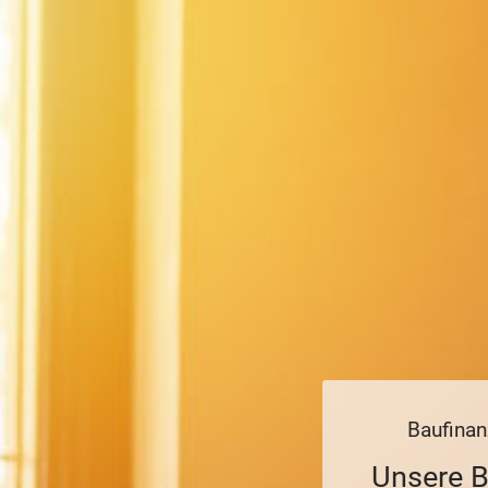
Baufinan
Unsere B