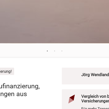
erung!
Jörg Wendland 
ufinanzierung,
ungen aus
Vergleich von 
Versicherunge
Für mehr Trans