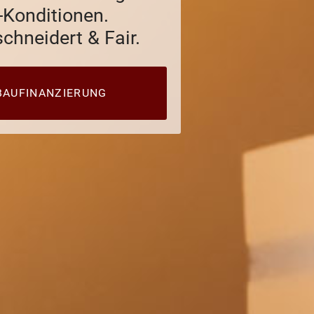
-Konditionen.
hneidert & Fair.
BAUFINANZIERUNG