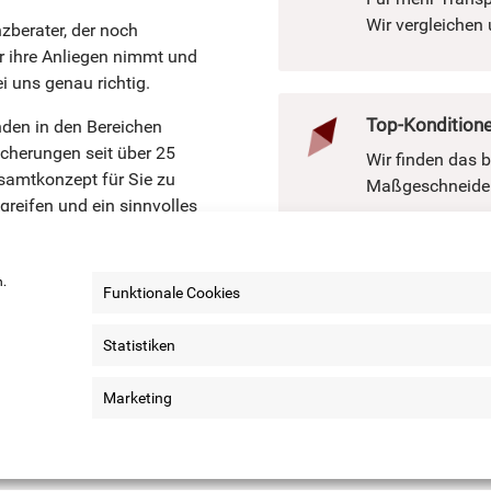
Wir vergleichen 
zberater, der noch
für ihre Anliegen nimmt und
i uns genau richtig.
Top-Konditione
nden in den Bereichen
cherungen seit über 25
Wir finden das 
esamtkonzept für Sie zu
Maßgeschneidert
 greifen und ein sinnvolles
bst und vereinbaren Sie ein
präch.
n.
Persönliche B
Funktionale Cookies
Wir sind für Sie
Statistiken
oder per Mail.
aren
Marketing