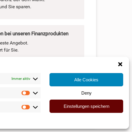
und Sie sparen.
n bei unseren Finanzprodukten
beste Angebot.
 für Sie.
eratung im Großraum Hamburg
Immer aktiv
Alle Cookies
 da. Ob Beratung vor Ort, per Telefon
Deny
Statistiken
Einstellungen speichern
Marketing